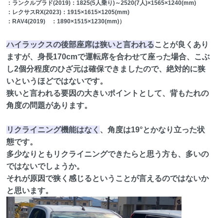
：ランクルプラド(2019)：1825(5人乗り)～2520(7人)×1565×1240(mm)
：レクサスRX(2023)：1915×1615×1205(mm)
：RAV4(2019) ：1890×1515×1230(mm)）
ハイラックスの後部座席は狭いと言われる
ことが良くあり
ますが、身長170cmで運転席を合わせて座った場合、こぶ
し2個分程度のひざ元は確保できましたので、絶対的に狭
いというほどではないです。
狭いと言われる要因の大きいポイントとして、背もたれの
角度の問題があります。
リクライニング機能はなく
、角度は19°とかなり立った状
態です。
多少なりともリクライニングできたらと思う方も、多いの
ではないでしょうか。
それが原因で狭く感じるということが言えるのではないか
と思います。