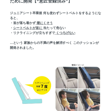
ために開発【“意匠登録済み”】
ジュニアシート卒業後 何も使わずシートベルトをするようにな
ると、
・首が落ち着かず
寝にくそう
・
シートベルトが首に
当たって危ない
・リクライニングが立ちすぎで
くつろげない
…という 家族からの不満の声を解消すべく このクッションが
開発されました。