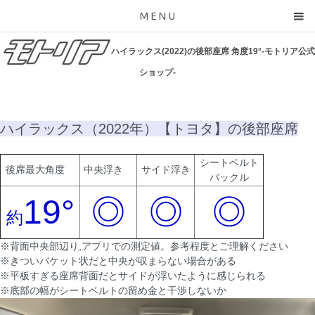
MENU
ハイラックス(2022)の後部座席 角度19°-モトリア公式
ショップ-
ハイラックス（2022年）【トヨタ】の後部座席
シートベルト
後席最大角度
中央浮き
サイド浮き
バックル
19°
◎
◎
◎
約
※背面中央部辺り,アプリでの測定値。参考程度とご理解ください
※きついバケット状だと中央が収まらない場合がある
※平板すぎる座席背面だとサイドが浮いたように感じられる
※底部の幅がシートベルトの留め金と干渉しないか