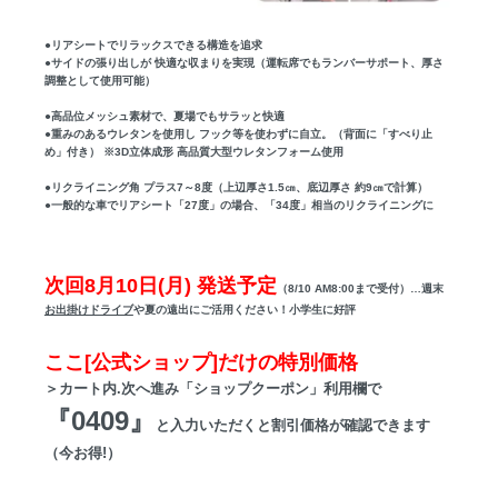
●リアシートでリラックスできる構造を追求
●サイドの張り出しが 快適な収まりを実現（運転席でもランバーサポート、厚さ
調整として使用可能）
●高品位メッシュ素材で、夏場でもサラッと快適
●重みのあるウレタンを使用し フック等を使わずに自立。（背面に「すべり止
め」付き） ※3D立体成形 高品質大型ウレタンフォーム使用
●リクライニング角 プラス7～8度（上辺厚さ1.5㎝、底辺厚さ 約9㎝で計算）
●一般的な車でリアシート「27度」の場合、「34度」相当のリクライニングに
次回8月10日(月) 発送予定
（8/10 AM8:00まで受付）…週末
お出掛けドライブ
や夏の遠出にご活用ください！小学生に好評
ここ[公式ショップ]だけの特別価格
＞カート内.次へ進み「ショップクーポン」利用欄で
『0409』
と入力いただくと割引価格が確認できます
（今お得!）