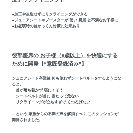
●加工や改造せずにリクライニングができる
●ジュニアシートやブースターが 硬い 窮屈 と不満なお子様に
●お昼寝時の首かっくん対策に効果あり
後部座席の
お子様（6歳以上）
を快適にする
ために開発【“意匠登録済み”】
ジュニアシート卒業後 何も使わずシートベルトをするようにな
ると、
・首が落ち着かず
寝にくそう
・
シートベルトが首に
当たって危ない
・リクライニングが立ちすぎで
くつろげない
…という 家族からの不満の声を解消すべく このクッションが
開発されました。