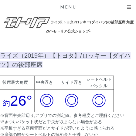
MENU
ライズ(トヨタ)/ロッキー(ダイハツ)の後部座席 角度
26°-モトリア公式ショップ-
ライズ（2019年）【トヨタ】/ロッキー【ダイハ
ツ】の後部座席
シートベルト
後席最大角度
中央浮き
サイド浮き
バックル
26°
◎
◎
◎
約
※背面中央部辺り,アプリでの測定値。参考程度とご理解ください
※きついバケット状だと中央が収まらない場合がある
※平板すぎる座席背面だとサイドが浮いたように感じられる
※底部の幅がシートベルトの留め金と干渉しないか