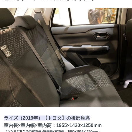
ライズ（2019年）【トヨタ】の後部座席
室内長×室内幅×室内高：1955×1420×1250mm
（ちなみにRAV4の室内長×室内幅×室内高：1890×1515×1230mm）