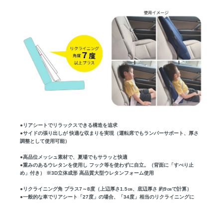
●リアシートでリラックスできる構造を追求
●サイドの張り出しが 快適な収まりを実現（運転席でもランバーサポート、厚さ
調整として使用可能）
●高品位メッシュ素材で、夏場でもサラッと快適
●重みのあるウレタンを使用し フック等を使わずに自立。（背面に「すべり止
め」付き） ※3D立体成形 高品質大型ウレタンフォーム使用
●リクライニング角 プラス7～8度（上辺厚さ1.5㎝、底辺厚さ 約9㎝で計算）
●一般的な車でリアシート「27度」の場合、「34度」相当のリクライニングに