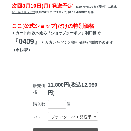
次回8月10日(月) 発送予定
（8/10 AM8:00まで受付）…週末
お出掛けドライブ
や夏の遠出にご活用ください！小学生に好評
ここ[公式ショップ]だけの特別価格
＞カート内.次へ進み「ショップクーポン」利用欄で
『0409』
と入力いただくと割引価格が確認できます
（今お得!）
11,800円(税込12,980
販売価
格
円)
個
購入数
カラー