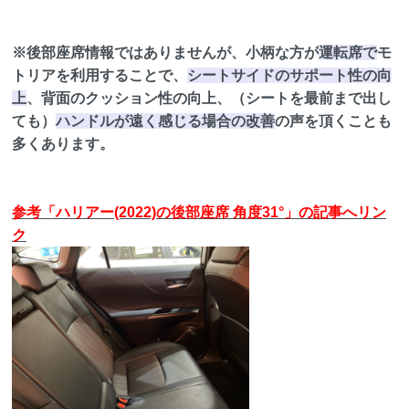
※後部座席情報ではありませんが、小柄な方が
運転席で
モ
トリアを利用することで、
シートサイドのサポート性の向
上
、背面のクッション性の向上、（シートを最前まで出し
ても）
ハンドルが遠く感じる場合の改善
の声を頂くことも
多くあります。
参考「ハリアー(2022)の後部座席 角度31°」の記事へリン
ク