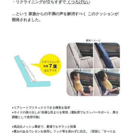
・リクライニングが立ちすぎで
くつろげない
…という 家族からの不満の声を解消すべく このクッションが
開発されました。
●リアシートでリラックスできる構造を追求
●サイドの張り出しが 快適な収まりを実現（運転席でもランバーサポート、厚さ
調整として使用可能）
●高品位メッシュ素材で、夏場でもサラッと快適
●重みのあるウレタンを使用し フック等を使わずに自立。（背面に「すべり止