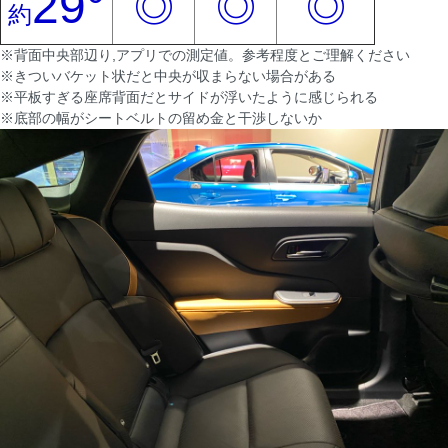
29°
◎
◎
◎
約
※背面中央部辺り,アプリでの測定値。参考程度とご理解ください
※きついバケット状だと中央が収まらない場合がある
※平板すぎる座席背面だとサイドが浮いたように感じられる
※底部の幅がシートベルトの留め金と干渉しないか