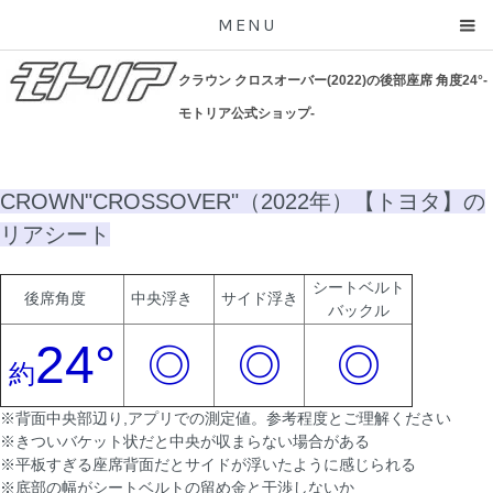
MENU
クラウン クロスオーバー(2022)の後部座席 角度24°-
モトリア公式ショップ-
CROWN"CROSSOVER"（2022年）【トヨタ】の
リアシート
シートベルト
後席角度
中央浮き
サイド浮き
バックル
24°
◎
◎
◎
約
※背面中央部辺り,アプリでの測定値。参考程度とご理解ください
※きついバケット状だと中央が収まらない場合がある
※平板すぎる座席背面だとサイドが浮いたように感じられる
※底部の幅がシートベルトの留め金と干渉しないか