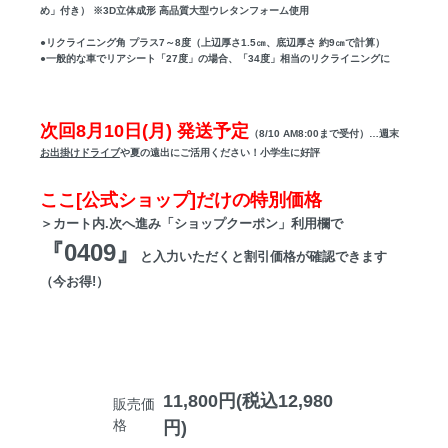
め」付き） ※3D立体成形 高品質大型ウレタンフォーム使用
●リクライニング角 プラス7～8度（上辺厚さ1.5㎝、底辺厚さ 約9㎝で計算）
●一般的な車でリアシート「27度」の場合、「34度」相当のリクライニングに
次回8月10日(月) 発送予定
（8/10 AM8:00まで受付）…週末
お出掛けドライブ
や夏の遠出にご活用ください！小学生に好評
ここ[公式ショップ]だけの特別価格
＞カート内.次へ進み「ショップクーポン」利用欄で
『0409』
と入力いただくと割引価格が確認できます
（今お得!）
11,800円(税込12,980
販売価
格
円)