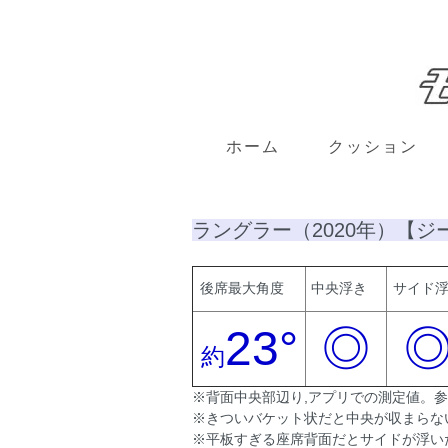
ホーム
クッション
ラングラー（2020年）【
後席最大角度
中央浮き
サイド
23°
◎
約
※背面中央部辺り,アプリでの測定値。
※きついバケット状だと中央が収まらな
※平板すぎる座席背面だとサイドが浮い