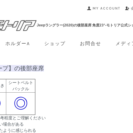
MY ACCOUNT
Jeepラングラー(2020)の後部座席 角度23°-モトリア公式シ
ホルダーA
ショップ
お問合せ
メディ
ジープ】の後部座席
シートベルト
浮き
バックル
◎
◎
参考程度とご理解ください
い場合がある
たように感じられる