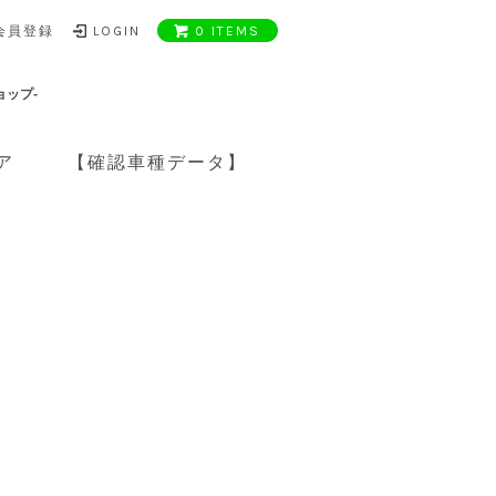
会員登録
LOGIN
0 ITEMS
ョップ-
ア
【確認車種データ】