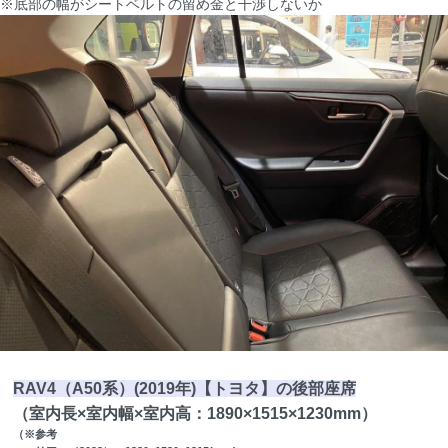
※底部の幅がシートベルトの留め金と干渉しないか
RAV4（A50系）(2019年)【トヨタ】の後部座席
（室内長×室内幅×室内高：1890×1515×1230mm）
（※参考