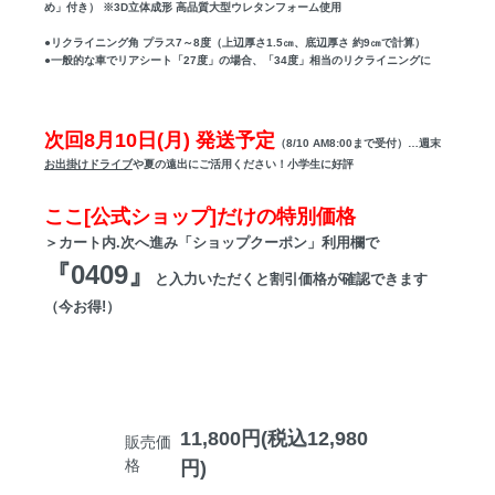
め」付き） ※3D立体成形 高品質大型ウレタンフォーム使用
●リクライニング角 プラス7～8度（上辺厚さ1.5㎝、底辺厚さ 約9㎝で計算）
●一般的な車でリアシート「27度」の場合、「34度」相当のリクライニングに
次回8月10日(月) 発送予定
（8/10 AM8:00まで受付）…週末
お出掛けドライブ
や夏の遠出にご活用ください！小学生に好評
ここ[公式ショップ]だけの特別価格
＞カート内.次へ進み「ショップクーポン」利用欄で
『0409』
と入力いただくと割引価格が確認できます
（今お得!）
11,800円(税込12,980
販売価
格
円)