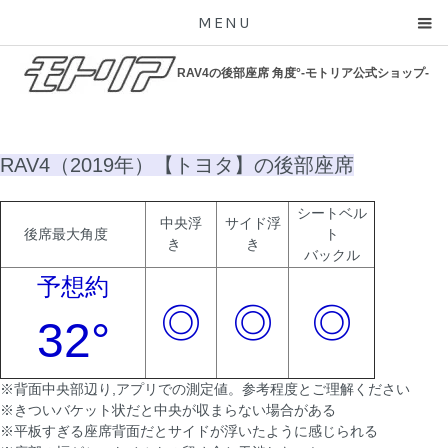
MENU
RAV4の後部座席 角度°-モトリア公式ショップ-
RAV4（2019年）【トヨタ】の後部座席
シートベル
中央浮
サイド浮
後席最大角度
ト
き
き
バックル
予想約
◎
◎
◎
32°
※背面中央部辺り,アプリでの測定値。参考程度とご理解ください
※きついバケット状だと中央が収まらない場合がある
※平板すぎる座席背面だとサイドが浮いたように感じられる