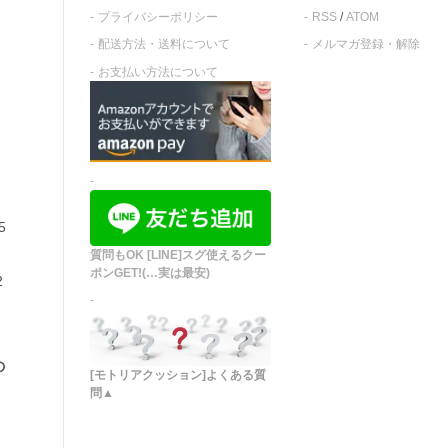
プライバシーポリシー
RSS
/
ATOM
配送方法・送料について
メルマガ登録・解除
お支払い方法について
5
質問もOK [LINE]スグ使えるクー
ポンGET!(…実は最安)
2
の
[モトリアクッション]よくある質
問▲