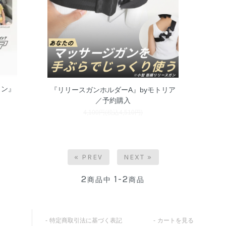
ョン』
『リリースガンホルダーA』byモトリア
／予約購入
4,100円(税込4,510円)
« PREV
NEXT »
2
1-2
商品中
商品
特定商取引法に基づく表記
カートを見る