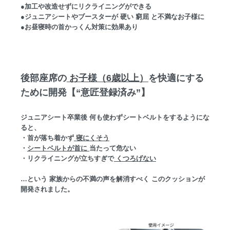
●加工や改造せずにリクライニングができる
●ジュニアシートやブースターが 硬い 窮屈 と不満なお子様に
●お昼寝時の首かっくん対策に効果あり
後部座席の
お子様（6歳以上）
を快適にする
ために開発【“意匠登録済み”】
ジュニアシート卒業後 何も使わずシートベルトをするようにな
ると、
・首が落ち着かず
寝にくそう
・
シートベルトが首に
当たって危ない
・リクライニングが立ちすぎで
くつろげない
…という 家族からの不満の声を解消すべく このクッションが
開発されました。