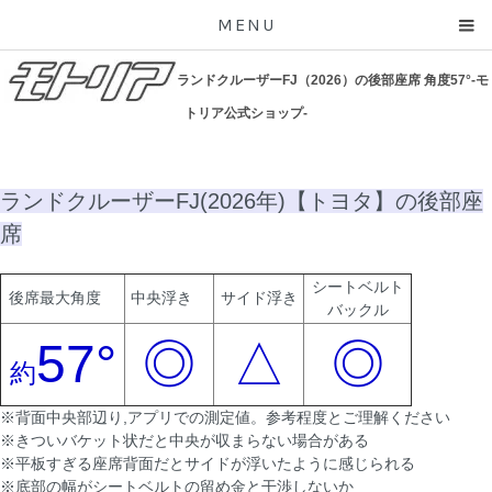
MENU
ランドクルーザーFJ（2026）の後部座席 角度57°-モ
トリア公式ショップ-
ランドクルーザーFJ(2026年)【トヨタ】の後部座
席
シートベルト
後席最大角度
中央浮き
サイド浮き
バックル
57°
◎
△
◎
約
※背面中央部辺り,アプリでの測定値。参考程度とご理解ください
※きついバケット状だと中央が収まらない場合がある
※平板すぎる座席背面だとサイドが浮いたように感じられる
※底部の幅がシートベルトの留め金と干渉しないか