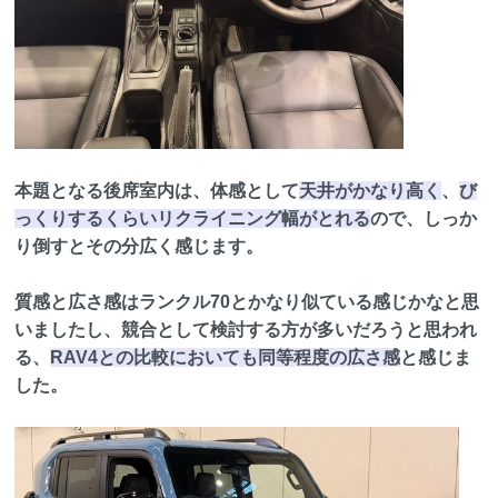
本題となる後席室内は、体感として
天井がかなり高く
、
び
っくりするくらいリクライニング幅がとれる
ので、しっか
り倒すとその分広く感じます。
質感と広さ感はランクル70とかなり似ている感じかなと思
いましたし、競合として検討する方が多いだろうと思われ
る、
RAV4との比較においても同等程度の広さ感
と感じま
した。