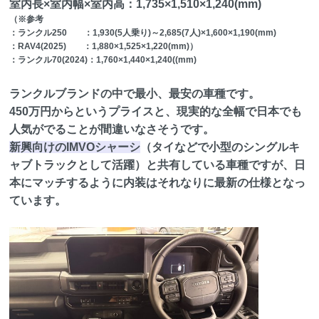
室内長×室内幅×室内高：1,735×1,510×1,240(mm)
（※参考
：ランクル250 ：1,930(5人乗り)～2,685(7人)×1,600×1,190(mm)
：RAV4(2025) ：1,880×1,525×1,220(mm)）
：ランクル70(2024)：1,760×1,440×1,240((mm)
ランクルブランドの中で最小、最安の車種です。
450万円からというプライスと、現実的な全幅で日本でも
人気がでることが間違いなさそうです。
新興向けのIMVOシャーシ
（タイなどで小型のシングルキ
ャブトラックとして活躍）と共有している車種ですが、日
本にマッチするように内装はそれなりに最新の仕様となっ
ています。