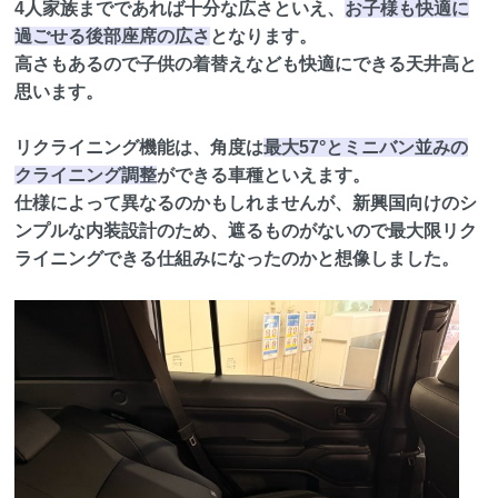
4人家族までであれば十分な広さといえ、
お子様も快適に
過ごせる後部座席の広さ
となります。
高さもあるので子供の着替えなども快適にできる天井高と
思います。
リクライニング機能は、角度は
最大57°とミニバン並みの
クライニング調整
ができる車種といえます。
仕様によって異なるのかもしれませんが、新興国向けのシ
ンプルな内装設計のため、遮るものがないので最大限リク
ライニングできる仕組みになったのかと想像しました。