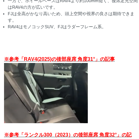
一方で、ホイールベースはRAV4より約100mm短く、後席足元空間
はRAV4の方が広いです。
FJは全高がかなり高いため、頭上空間や視界の良さは期待できま
す。
RAV4はモノコックSUV、FJはラダーフレーム系。
※参考「RAV4(2025)の後部座席 角度31°」の記事
※参考「ランクル300（2023）の後部座席 角度32°」の記