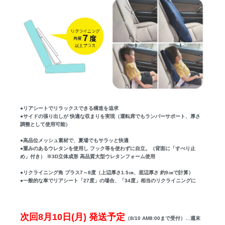
●リアシートでリラックスできる構造を追求
●サイドの張り出しが 快適な収まりを実現（運転席でもランバーサポート、厚さ
調整として使用可能）
●高品位メッシュ素材で、夏場でもサラッと快適
●重みのあるウレタンを使用し フック等を使わずに自立。（背面に「すべり止
め」付き） ※3D立体成形 高品質大型ウレタンフォーム使用
●リクライニング角 プラス7～8度（上辺厚さ1.5㎝、底辺厚さ 約9㎝で計算）
●一般的な車でリアシート「27度」の場合、「34度」相当のリクライニングに
次回8月10日(月) 発送予定
（8/10 AM8:00まで受付）…週末