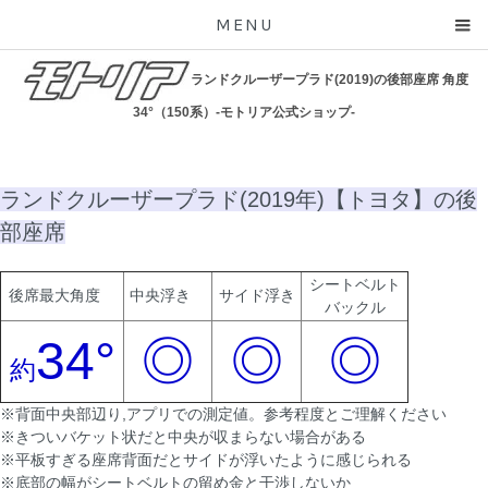
MENU
ランドクルーザープラド(2019)の後部座席 角度
34°（150系）-モトリア公式ショップ-
ランドクルーザープラド(2019年)【トヨタ】の後
部座席
シートベルト
後席最大角度
中央浮き
サイド浮き
バックル
34°
◎
◎
◎
約
※背面中央部辺り,アプリでの測定値。参考程度とご理解ください
※きついバケット状だと中央が収まらない場合がある
※平板すぎる座席背面だとサイドが浮いたように感じられる
※底部の幅がシートベルトの留め金と干渉しないか