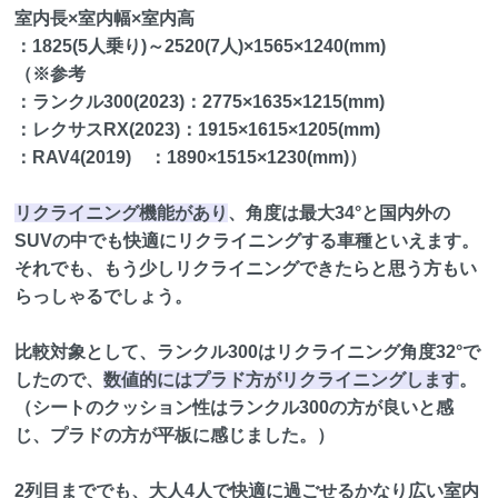
室内長×室内幅×室内高
：1825(5人乗り)～2520(7人)×1565×1240(mm)
（※参考
：ランクル300(2023)：2775×1635×1215(mm)
：レクサスRX(2023)：1915×1615×1205(mm)
：RAV4(2019) ：1890×1515×1230(mm)）
リクライニング機能があり
、角度は最大34°と国内外の
SUVの中でも快適にリクライニングする車種といえます。
それでも、もう少しリクライニングできたらと思う方もい
らっしゃるでしょう。
比較対象として、ランクル300はリクライニング角度32°で
したので、
数値的にはプラド方がリクライニングします
。
（シートのクッション性はランクル300の方が良いと感
じ、プラドの方が平板に感じました。）
2列目まででも、大人4人で快適に過ごせるかなり広い室内