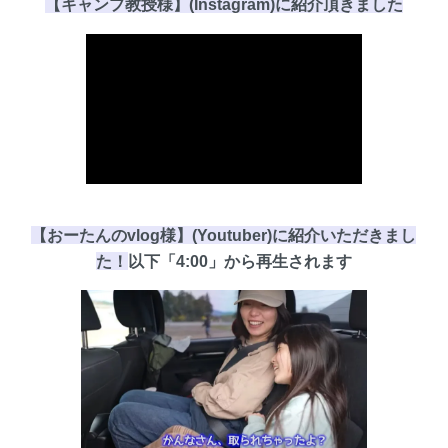
【キャンプ教授様】(Instagram)に
紹介頂き
ました
【おーたんのvlog様】(Youtuber)に紹介いただきまし
た！
以下
「4:00」
から再生されます