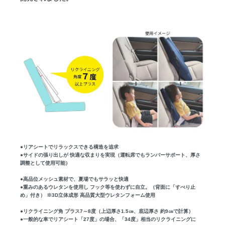
●リアシートでリラックスできる構造を追求
●サイドの張り出しが 快適な収まりを実現（運転席でもランバーサポート、厚さ
調整として使用可能）
●高品位メッシュ素材で、夏場でもサラッと快適
●重みのあるウレタンを使用し フック等を使わずに自立。（背面に「すべり止
め」付き） ※3D立体成形 高品質大型ウレタンフォーム使用
●リクライニング角 プラス7～8度（上辺厚さ1.5㎝、底辺厚さ 約9㎝で計算）
●一般的な車でリアシート「27度」の場合、「34度」相当のリクライニングに