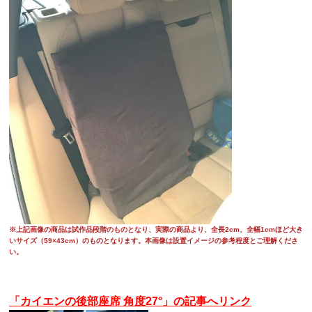
※上記画像の商品は試作品段階のものとなり、実際の商品より、全長2cm、全幅1cmほど大き
いサイズ（59×43cm）のものとなります。本画像は設置イメージの参考程度とご理解くださ
い。
「カイエンの後部座席 角度27°」の記事へリンク