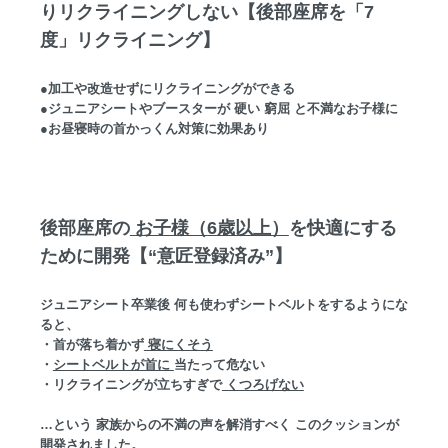
りリクライニングしない【後部座席を「7
度」リクライニング】
●加工や改造せずにリクライニングができる
●ジュニアシートやブースターが 硬い 窮屈 と不満なお子様に
●お昼寝時の首かっくん対策に効果あり
後部座席の
お子様（6歳以上）
を快適にする
ために開発【“意匠登録済み”】
ジュニアシート卒業後 何も使わずシートベルトをするようにな
ると、
・首が落ち着かず
寝にくそう
・
シートベルトが首に
当たって危ない
・リクライニングが立ちすぎで
くつろげない
…という 家族からの不満の声を解消すべく このクッションが
開発されました。