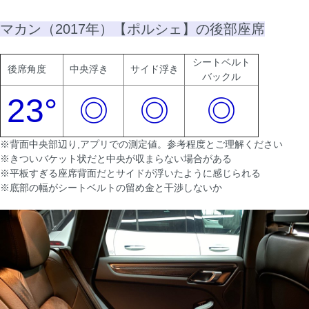
マカン（2017年）【ポルシェ】の後部座席
シートベルト
後席角度
中央浮き
サイド浮き
バックル
23°
◎
◎
◎
※背面中央部辺り,アプリでの測定値。参考程度とご理解ください
※きついバケット状だと中央が収まらない場合がある
※平板すぎる座席背面だとサイドが浮いたように感じられる
※底部の幅がシートベルトの留め金と干渉しないか