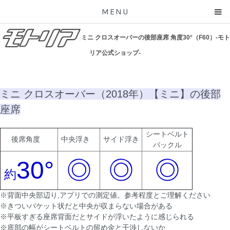
MENU
ミニ クロスオーバーの後部座席 角度30°（F60）-モト
リア公式ショップ-
ミニ クロスオーバー（2018年）【ミニ】の後部
座席
シートベルト
後席角度
中央浮き
サイド浮き
バックル
30°
◎
◎
◎
約
※背面中央部辺り,アプリでの測定値。参考程度とご理解ください
※きついバケット状だと中央が収まらない場合がある
※平板すぎる座席背面だとサイドが浮いたように感じられる
※底部の幅がシートベルトの留め金と干渉しないか