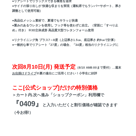
●リアシートでリラックスできる構造を追求
●サイドの張り出しが 快適な収まりを実現（運転席でもランバーサポート、厚さ
調整として使用可能）
●高品位メッシュ素材で、夏場でもサラッと快適
●重みのあるウレタンを使用し フック等を使わずに自立。（背面に「すべり止
め」付き） ※3D立体成形 高品質大型ウレタンフォーム使用
●リクライニング角 プラス7～8度（上辺厚さ1.5㎝、底辺厚さ 約9㎝で計算）
●一般的な車でリアシート「27度」の場合、「34度」相当のリクライニングに
次回8月10日(月) 発送予定
（8/10 AM8:00まで受付）…週末
お出掛けドライブ
や夏の遠出にご活用ください！小学生に好評
ここ[公式ショップ]だけの特別価格
＞カート内.次へ進み「ショップクーポン」利用欄で
『0409』
と入力いただくと割引価格が確認できます
（今お得!）