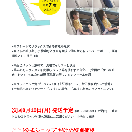
●リアシートでリラックスできる構造を追求
●サイドの張り出しが 快適な収まりを実現（運転席でもランバーサポート、厚さ
調整として使用可能）
●高品位メッシュ素材で、夏場でもサラッと快適
●重みのあるウレタンを使用し フック等を使わずに自立。（背面に「すべり止
め」付き） ※3D立体成形 高品質大型ウレタンフォーム使用
●リクライニング角 プラス7～8度（上辺厚さ1.5㎝、底辺厚さ 約9㎝で計算）
●一般的な車でリアシート「27度」の場合、「34度」相当のリクライニングに
次回8月10日(月) 発送予定
（8/10 AM8:00まで受付）…週末
お出掛けドライブ
や夏の遠出にご活用ください！小学生に好評
ここ[公式ショップ]だけの特別価格