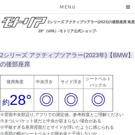
MENU
2シリーズ アクティブツアラー(2023)の後部座席 角度
28°（U06）-モトリア公式ショップ-
2シリーズ アクティブツアラー(2023年)【BMW】
の後部座席
シートベルト
後席角度
中央浮き
サイド浮き
バックル
28°
◎
◎
◎
約
※背面中央部辺り,アプリでの測定値。参考程度とご理解ください
※きついバケット状だと中央が収まらない場合がある
※平板すぎる座席背面だとサイドが浮いたように感じられる
※底部の幅がシートベルトの留め金と干渉しないか