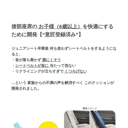
後部座席の
お子様（6歳以上）
を快適にする
ために開発【“意匠登録済み”】
ジュニアシート卒業後 何も使わずシートベルトをするようにな
ると、
・首が落ち着かず
寝にくそう
・
シートベルトが首に
当たって危ない
・リクライニングが立ちすぎで
くつろげない
…という 家族からの不満の声を解消すべく このクッションが
開発されました。