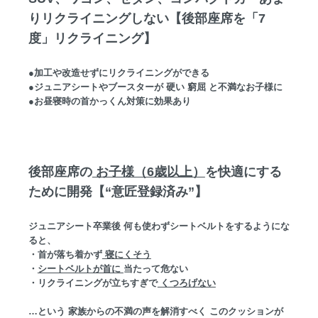
りリクライニングしない【後部座席を「7
度」リクライニング】
●加工や改造せずにリクライニングができる
●ジュニアシートやブースターが 硬い 窮屈 と不満なお子様に
●お昼寝時の首かっくん対策に効果あり
後部座席の
お子様（6歳以上）
を快適にする
ために開発【“意匠登録済み”】
ジュニアシート卒業後 何も使わずシートベルトをするようにな
ると、
・首が落ち着かず
寝にくそう
・
シートベルトが首に
当たって危ない
・リクライニングが立ちすぎで
くつろげない
…という 家族からの不満の声を解消すべく このクッションが