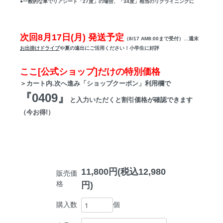
●一般的な車でリアシート「27度」の場合、「34度」相当のリクライニングに
次回8月17日(月) 発送予定
（8/17 AM8:00まで受付）…週末
お出掛けドライブ
や夏の遠出にご活用ください！小学生に好評
ここ[公式ショップ]だけの特別価格
＞カート内.次へ進み「ショップクーポン」利用欄で
『0409』
と入力いただくと割引価格が確認できます
（今お得!）
11,800円(税込12,980
販売価
格
円)
個
購入数