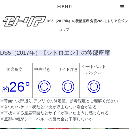
MENU
DS5（2017年）の後部座席 角度26°-モトリア公式シ
ョップ-
DS5（2017年）【シトロエン】の後部座席
シートベルト
後席角度
中央浮き
サイド浮き
バックル
26°
◎
◎
◎
約
※背面中央部辺り,アプリでの測定値。参考程度とご理解ください
※きついバケット状だと中央が収まらない場合がある
※平板すぎる座席背面だとサイドが浮いたように感じられる
※底部の幅がシートベルトの留め金と干渉しないか