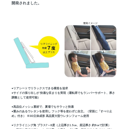
開発されました。
●リアシートでリラックスできる構造を追求
●サイドの張り出しが 快適な収まりを実現（運転席でもランバーサポート、厚さ
調整として使用可能）
●高品位メッシュ素材で、夏場でもサラッと快適
●重みのあるウレタンを使用し フック等を使わずに自立。（背面に「すべり止
め」付き） ※3D立体成形 高品質大型ウレタンフォーム使用
●リクライニング角 プラス7～8度（上辺厚さ1.5㎝、底辺厚さ 約9㎝で計算）