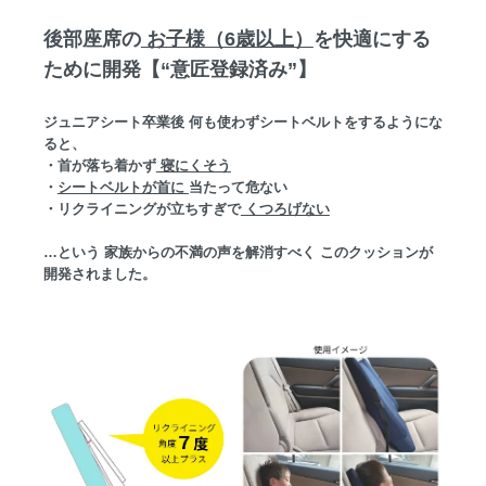
後部座席の
お子様（6歳以上）
を快適にする
ために開発【“意匠登録済み”】
ジュニアシート卒業後 何も使わずシートベルトをするようにな
ると、
・首が落ち着かず
寝にくそう
・
シートベルトが首に
当たって危ない
・リクライニングが立ちすぎで
くつろげない
…という 家族からの不満の声を解消すべく このクッションが
開発されました。