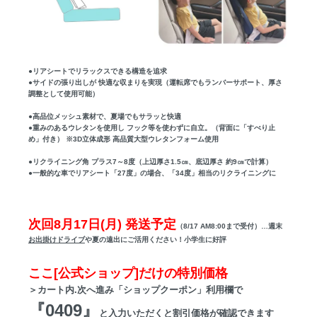
●リアシートでリラックスできる構造を追求
●サイドの張り出しが 快適な収まりを実現（運転席でもランバーサポート、厚さ
調整として使用可能）
●高品位メッシュ素材で、夏場でもサラッと快適
●重みのあるウレタンを使用し フック等を使わずに自立。（背面に「すべり止
め」付き） ※3D立体成形 高品質大型ウレタンフォーム使用
●リクライニング角 プラス7～8度（上辺厚さ1.5㎝、底辺厚さ 約9㎝で計算）
●一般的な車でリアシート「27度」の場合、「34度」相当のリクライニングに
次回8月17日(月) 発送予定
（8/17 AM8:00まで受付）…週末
お出掛けドライブ
や夏の遠出にご活用ください！小学生に好評
ここ[公式ショップ]だけの特別価格
＞カート内.次へ進み「ショップクーポン」利用欄で
『0409』
と入力いただくと割引価格が確認できます