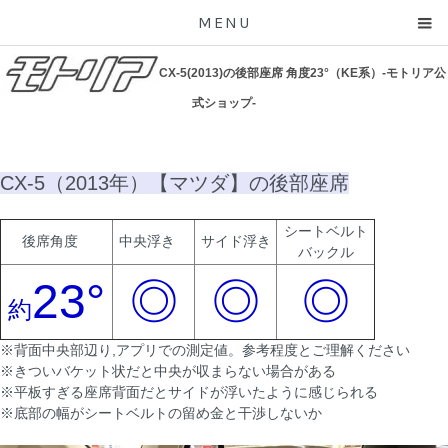
MENU
CX-5(2013)の後部座席 角度23°（KE系）-モトリア公
式ショップ-
CX-5（2013年）【マツダ】の後部座席
シートベルト
後席角度
中央浮き
サイド浮き
バックル
23°
◎
◎
◎
約
※背面中央部辺り,アプリでの測定値。参考程度とご理解ください
※きついバケット状だと中央が収まらない場合がある
※平板すぎる座席背面だとサイドが浮いたように感じられる
※底部の幅がシートベルトの留め金と干渉しないか