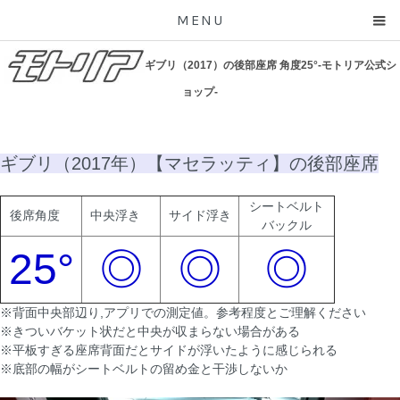
MENU
ギブリ（2017）の後部座席 角度25°-モトリア公式シ
ョップ-
ギブリ（2017年）【マセラッティ】の後部座席
シートベルト
後席角度
中央浮き
サイド浮き
バックル
25°
◎
◎
◎
※背面中央部辺り,アプリでの測定値。参考程度とご理解ください
※きついバケット状だと中央が収まらない場合がある
※平板すぎる座席背面だとサイドが浮いたように感じられる
※底部の幅がシートベルトの留め金と干渉しないか