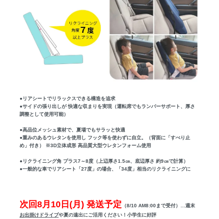
●リアシートでリラックスできる構造を追求
●サイドの張り出しが 快適な収まりを実現（運転席でもランバーサポート、厚さ
調整として使用可能）
●高品位メッシュ素材で、夏場でもサラッと快適
●重みのあるウレタンを使用し フック等を使わずに自立。（背面に「すべり止
め」付き） ※3D立体成形 高品質大型ウレタンフォーム使用
●リクライニング角 プラス7～8度（上辺厚さ1.5㎝、底辺厚さ 約9㎝で計算）
●一般的な車でリアシート「27度」の場合、「34度」相当のリクライニングに
次回8月10日(月) 発送予定
（8/10 AM8:00まで受付）…週末
お出掛けドライブ
や夏の遠出にご活用ください！小学生に好評