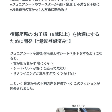
●ジュニアシートやブースターが 硬い 窮屈 と不満なお子様に
●お昼寝時の首かっくん対策に効果あり
後部座席の
お子様（6歳以上）
を快適にする
ために開発【“意匠登録済み”】
ジュニアシート卒業後 何も使わずシートベルトをするようにな
ると、
・首が落ち着かず
寝にくそう
・
シートベルトが首に
当たって危ない
・リクライニングが立ちすぎで
くつろげない
…という 家族からの不満の声を解消すべく このクッションが
開発されました。