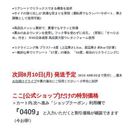
●リアシートでリラックスできる構造を追求
●サイドの張り出しが 快適な収まりを実現（運転席でもランバーサポート、厚さ
調整として使用可能）
●高品位メッシュ素材で、夏場でもサラッと快適
●重みのあるウレタンを使用し フック等を使わずに自立。（背面に「すべり止
め」付き） ※3D立体成形 高品質大型ウレタンフォーム使用
●リクライニング角 プラス7～8度（上辺厚さ1.5㎝、底辺厚さ 約9㎝で計算）
●一般的な車でリアシート「27度」の場合、「34度」相当のリクライニングに
次回8月10日(月) 発送予定
（8/10 AM8:00まで受付）…週末
お出掛けドライブ
や夏の遠出にご活用ください！小学生に好評
ここ[公式ショップ]だけの特別価格
＞カート内.次へ進み「ショップクーポン」利用欄で
『0409』
と入力いただくと割引価格が確認できます
（今お得!）