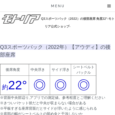
MENU
Q3スポーツバック（2022）の後部座席 角度22°-モト
リア公式ショップ-
Q3スポーツバック（2022年）【アウディ】の後
部座席
シートベルト
後席角度
中央浮き
サイド浮き
バックル
22°
◎
◎
◎
約
※背面中央部辺り,アプリでの測定値。参考程度とご理解ください
※きついバケット状だと中央が収まらない場合がある
※平板すぎる座席背面だとサイドが浮いたように感じられる
※底部の幅がシートベルトの留め金と干渉しないか