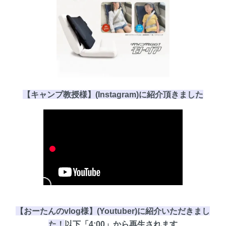
【キャンプ教授様】(Instagram)に
紹介頂き
ました
【おーたんのvlog様】(Youtuber)に紹介いただきまし
た！
以下
「4:00」
から再生されます